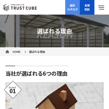
無料
見積
カタログ
相談
選ばれる理由
REASON
HOME
選ばれる理由
当社が選ばれる6つの理由