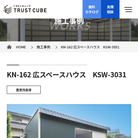
無料
見積
カタログ
相談
施工事例
WORKS
HOME
施工事例
KN-162 広スペースハウス KSW-3031
KN-162 広スペースハウス KSW-3031
農業用倉庫