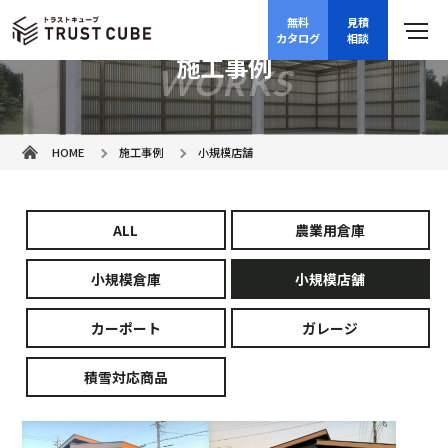
無料
見積
カタログ
相談
施工事例
WORKS
HOME
施工事例
小規模店舗
ALL
農業用倉庫
小規模倉庫
小規模店舗
カーポート
ガレージ
積雪対応商品